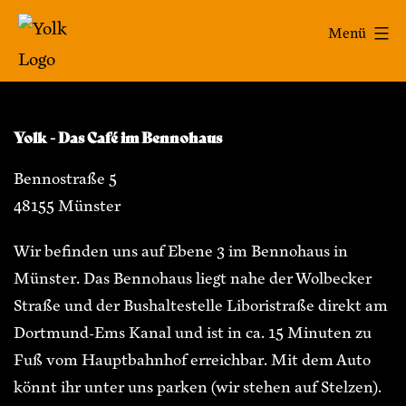
Zum
Yolk
Menü
Inhalt
-
springen
Das
Café
Yolk - Das Café im Bennohaus
im
Bennostraße 5
Bennohaus
48155 Münster
Wir befinden uns auf Ebene 3 im Bennohaus in
Münster. Das Bennohaus liegt nahe der Wolbecker
Straße und der Bushaltestelle Liboristraße direkt am
Dortmund-Ems Kanal und ist in ca. 15 Minuten zu
Fuß vom Hauptbahnhof erreichbar. Mit dem Auto
könnt ihr unter uns parken (wir stehen auf Stelzen).