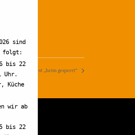
026 sind
 folgt:
6 bis 22
Sylvia Wagner liest „heim gesperrt“
1 Uhr.
r, Küche
en wir ab
Öffnungszeiten
5 bis 22