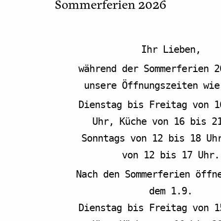
Sommerferien 2026
Münster
,
48155
Deutschland
Google Karte
0
anzeigen
Ihr Lieben,
während der Sommerferien 2
unsere Öffnungszeiten wie
Dienstag bis Freitag von 1
d Game Pioneers
Uhr, Küche von 16 bis 2
Sonntags von 12 bis 18 Uh
von 12 bis 17 Uhr.
Nach den Sommerferien öffn
dem 1.9.
Info
Dienstag bis Freitag von 1
Speisekarte