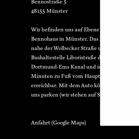
Bennostraße 5
48155 Münster
Wir befinden uns auf Ebene 3 im
Bennohaus in Münster. Das Bennohaus liegt
nahe der Wolbecker Straße und der
Bushaltestelle Liboristraße direkt am
Dortmund-Ems Kanal und ist in ca. 15
Minuten zu Fuß vom Hauptbahnhof
erreichbar. Mit dem Auto könnt ihr unter
uns parken (wir stehen auf Stelzen).
Anfahrt
(Google Maps)