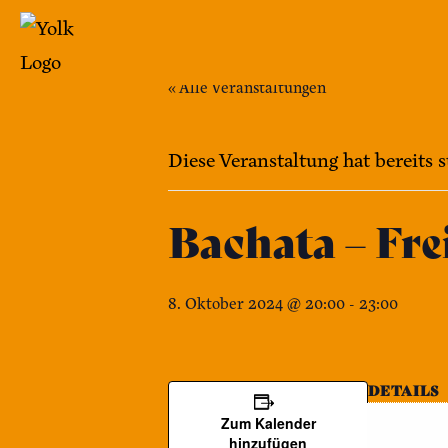
Zum
Inhalt
springen
« Alle Veranstaltungen
Yolk
-
Diese Veranstaltung hat bereits 
Das
Café
Bachata – Fre
im
Bennohaus
8. Oktober 2024 @ 20:00
-
23:00
DETAILS
Datum:
Zum Kalender
hinzufügen
8. Oktober 2