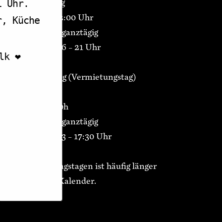
Montag Ruhetag
1 Uhr.
Di-Fr 15:00 – 22:00 Uhr
r, Küche
Kaffee/Kuchen ganztägig
Warme Küche 16 – 21 Uhr
k ❤️
Samstag Ruhetag (Vermietungstag)
So 12:00 – 18:00h
Kaffee/Kuchen ganztägig
Warme Küche 13 – 17:30 Uhr
An Veranstaltungstagen ist häufig länger
geöffnet, siehe Kalender.