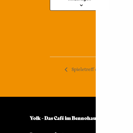
Zeit:
20:00 - 23:0
Spieletreff der Trading Car
Yolk - Das Café im Bennohaus