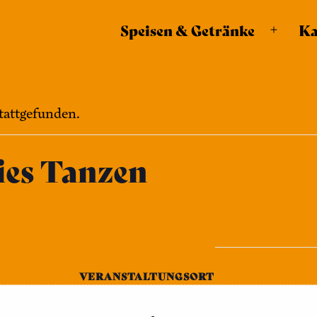
modal-check
Speisen & Getränke
Ka
Menü
öffnen
stattgefunden.
ies Tanzen
VERANSTALTUNGSORT
Bennohaus – Saal
024
Bennostr. 5