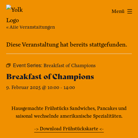
Zum
Yolk
Menü
Inhalt
-
springen
« Alle Veranstaltungen
Das
Café
Diese Veranstaltung hat bereits stattgefunden.
im
Bennohaus
Event Series:
Breakfast of Champions
Breakfast of Champions
9. Februar 2025 @ 10:00
-
14:00
Hausgemachte Frühstücks Sandwiches, Pancakes und
saisonal wechselnde amerikanische Spezialitäten.
-> Download Frühstückskarte <-