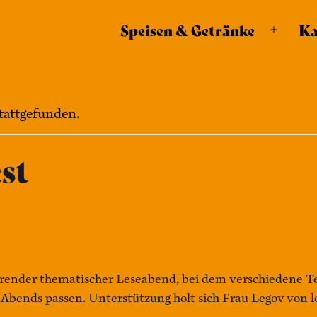
modal-check
Speisen & Getränke
Ka
Menü
öffnen
stattgefunden.
st
ehrender thematischer Leseabend, bei dem verschiedene 
Abends passen. Unterstützung holt sich Frau Legov von lo