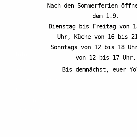
Nach den Sommerferien öffn
dem 1.9.
Dienstag bis Freitag von 1
Uhr, Küche von 16 bis 2
Sonntags von 12 bis 18 Uh
Info
von 12 bis 17 Uhr.
Speisekarte
Bis demnächst, euer Yol
Tagungsverpflegung
Kontakt
Vermietung
F.A.Q. – Häufig gestellte Fragen