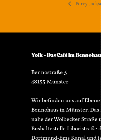
Percy Jackson
Yolk - Das Café im Bennohaus
Bennostraße 5
48155 Münster
Wir befinden uns auf Ebene 3 im
Bennohaus in Münster. Das Bennohaus liegt
nahe der Wolbecker Straße und der
Bushaltestelle Liboristraße direkt am
Dortmund-Ems Kanal und ist in ca. 15