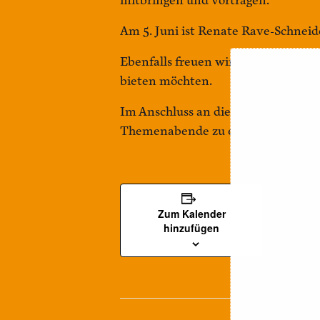
mitbringen und vortragen.
Am 5. Juni ist Renate Rave-Schneid
Ebenfalls freuen wir uns auf Einse
bieten möchten.
Im Anschluss an die Lesung gibt es
Themenabende zu entscheiden.
DETAILS
Datum:
Zum Kalender
hinzufügen
5. Juni 2022
Zeit:
16:00 - 17:30