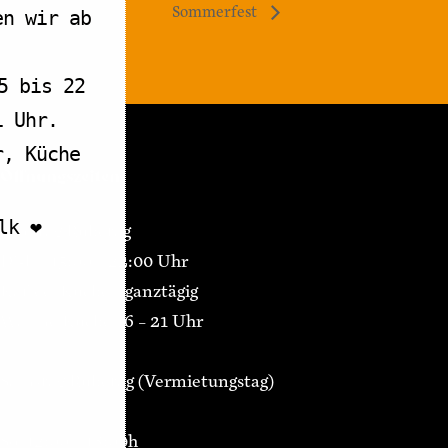
Sommerfest
en wir ab
5 bis 22
1 Uhr.
r, Küche
Öffnungszeiten
k ❤️
Montag Ruhetag
Di-Fr 15:00 – 22:00 Uhr
Kaffee/Kuchen ganztägig
Warme Küche 16 – 21 Uhr
Samstag Ruhetag (Vermietungstag)
So 12:00 – 18:00h