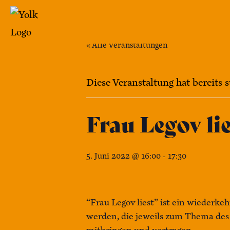
Zum
Inhalt
springen
« Alle Veranstaltungen
Yolk
-
Diese Veranstaltung hat bereits 
Das
Café
Frau Legov lie
im
Bennohaus
5. Juni 2022 @ 16:00
-
17:30
“Frau Legov liest” ist ein wiederk
werden, die jeweils zum Thema des 