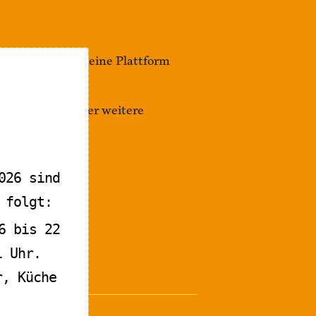
ebenfalls gerne eine Plattform
n, gemeinsam über weitere
026 sind
 folgt:
6 bis 22
1 Uhr.
r, Küche