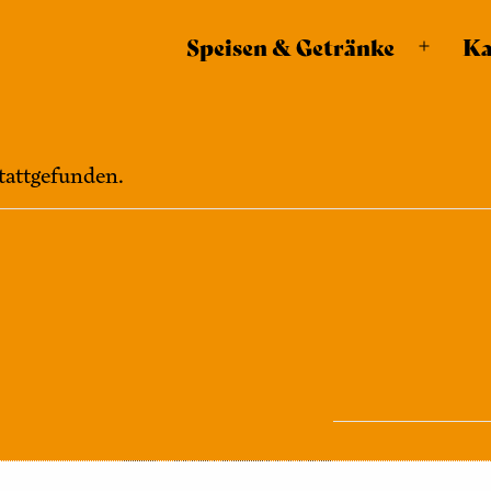
modal-check
Speisen & Getränke
Ka
Menü
öffnen
stattgefunden.
VERANSTALTUNGSORT