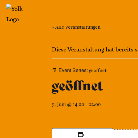
Zum
Inhalt
springen
« Alle Veranstaltungen
Yolk
-
Diese Veranstaltung hat bereits 
Das
Café
Event Series:
geöffnet
im
geöffnet
Bennohaus
9. Juni @ 14:00
-
22:00
DETAILS