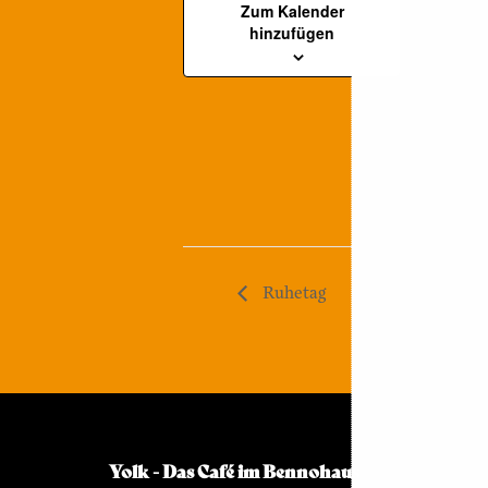
Datum:
Zum Kalender
hinzufügen
9. Juni
Zeit:
14:00 - 22:00
Series:
geöffnet
Ruhetag
Yolk - Das Café im Bennohaus