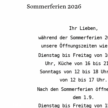
Bennohaus – Yolk
Sommerferien 2026
Bennostr. 5
Münster
,
48155
Deutschland
Google Karte
anzeigen
Ihr Lieben,
während der Sommerferien 2
unsere Öffnungszeiten wie
Dienstag bis Freitag von 1
Uhr, Küche von 16 bis 2
Sonntags von 12 bis 18 Uh
von 12 bis 17 Uhr.
Nach den Sommerferien öffn
dem 1.9.
Info
Dienstag bis Freitag von 1