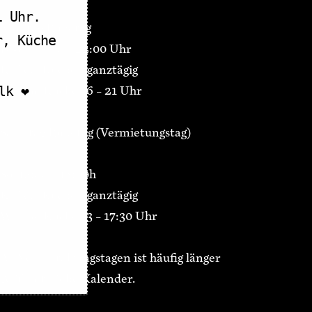
1 Uhr.
Montag Ruhetag
r, Küche
Di-Fr 15:00 – 22:00 Uhr
Kaffee/Kuchen ganztägig
Warme Küche 16 – 21 Uhr
k ❤️
Samstag Ruhetag (Vermietungstag)
So 12:00 – 18:00h
Kaffee/Kuchen ganztägig
Warme Küche 13 – 17:30 Uhr
An Veranstaltungstagen ist häufig länger
geöffnet, siehe Kalender.