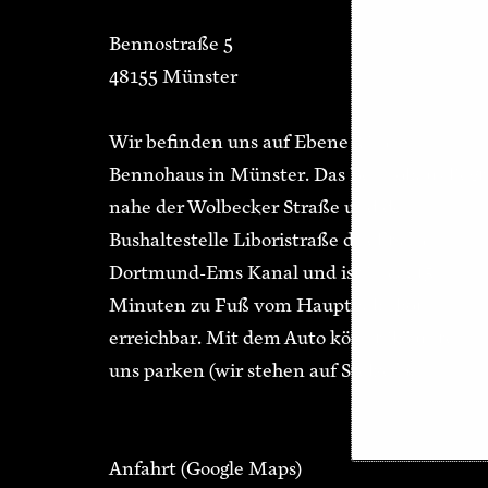
Bennostraße 5
48155 Münster
Wir befinden uns auf Ebene 3 im
Bennohaus in Münster. Das Bennohaus liegt
nahe der Wolbecker Straße und der
Bushaltestelle Liboristraße direkt am
Dortmund-Ems Kanal und ist in ca. 15
Minuten zu Fuß vom Hauptbahnhof
erreichbar. Mit dem Auto könnt ihr unter
uns parken (wir stehen auf Stelzen).
Anfahrt
(Google Maps)