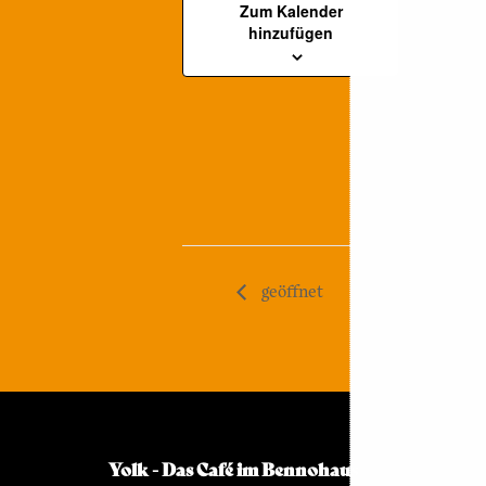
Datum:
Zum Kalender
hinzufügen
25. Juni
Zeit:
14:00 - 22:00
Series:
geöffnet
geöffnet
Yolk - Das Café im Bennohaus