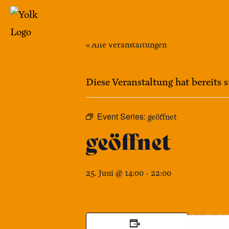
Zum
Inhalt
springen
« Alle Veranstaltungen
Yolk
-
Diese Veranstaltung hat bereits 
Das
Café
Event Series:
geöffnet
im
geöffnet
Bennohaus
25. Juni @ 14:00
-
22:00
DETAILS