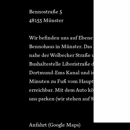
Bennostraße 5
48155 Münster
Wir befinden uns auf Ebene 3 im
Bennohaus in Münster. Das Bennohaus liegt
nahe der Wolbecker Straße und der
Bushaltestelle Liboristraße direkt am
Dortmund-Ems Kanal und ist in ca. 15
Minuten zu Fuß vom Hauptbahnhof
erreichbar. Mit dem Auto könnt ihr unter
uns parken (wir stehen auf Stelzen).
Anfahrt
(Google Maps)