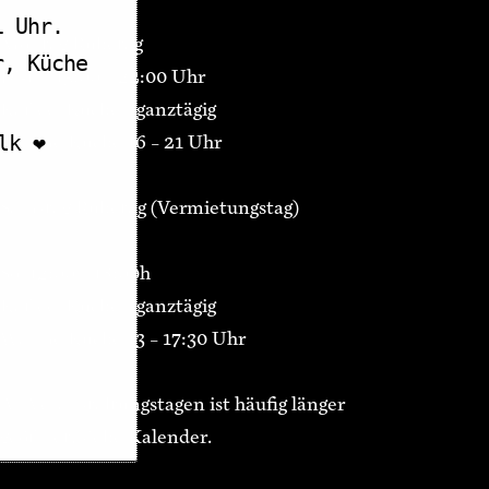
1 Uhr.
Montag Ruhetag
r, Küche
Di-Fr 15:00 – 22:00 Uhr
Kaffee/Kuchen ganztägig
Warme Küche 16 – 21 Uhr
k ❤️
Samstag Ruhetag (Vermietungstag)
So 12:00 – 18:00h
Kaffee/Kuchen ganztägig
Warme Küche 13 – 17:30 Uhr
An Veranstaltungstagen ist häufig länger
geöffnet, siehe Kalender.