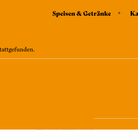
modal-check
Speisen & Getränke
Ka
Menü
öffnen
stattgefunden.
VERANSTALTUNGSORT