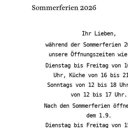
Bennohaus – Yolk
Sommerferien 2026
Bennostr. 5
Münster
,
48155
Deutschland
Google Karte
anzeigen
Ihr Lieben,
während der Sommerferien 2
unsere Öffnungszeiten wie
Dienstag bis Freitag von 1
Uhr, Küche von 16 bis 2
Sonntags von 12 bis 18 Uh
von 12 bis 17 Uhr.
Nach den Sommerferien öffn
dem 1.9.
Info
Dienstag bis Freitag von 1