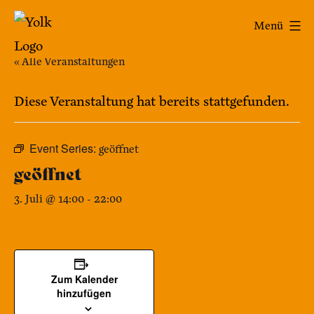
Zum
Yolk
Menü
Inhalt
-
springen
« Alle Veranstaltungen
Das
Café
Diese Veranstaltung hat bereits stattgefunden.
im
Bennohaus
Event Series:
geöffnet
geöffnet
3. Juli @ 14:00
-
22:00
Zum Kalender
hinzufügen