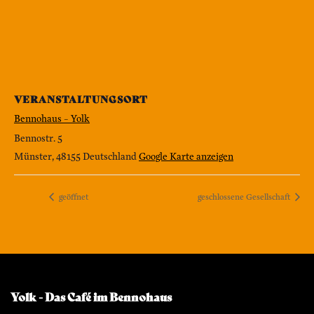
VERANSTALTUNGSORT
Bennohaus – Yolk
Bennostr. 5
Münster
,
48155
Deutschland
Google Karte anzeigen
geöffnet
geschlossene Gesellschaft
Yolk - Das Café im Bennohaus