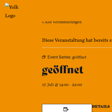
Zum
Inhalt
springen
« Alle Veranstaltungen
Yolk
-
Diese Veranstaltung hat bereits 
Das
Café
Event Series:
geöffnet
im
geöffnet
Bennohaus
17. Juli @ 14:00
-
22:00
DETAILS