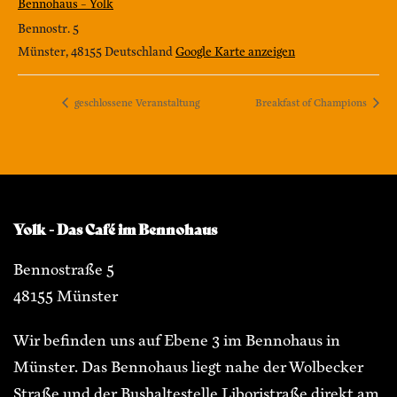
Bennohaus – Yolk
Bennostr. 5
Münster
,
48155
Deutschland
Google Karte anzeigen
geschlossene Veranstaltung
Breakfast of Champions
Yolk - Das Café im Bennohaus
Bennostraße 5
48155 Münster
Wir befinden uns auf Ebene 3 im Bennohaus in
Münster. Das Bennohaus liegt nahe der Wolbecker
Straße und der Bushaltestelle Liboristraße direkt am