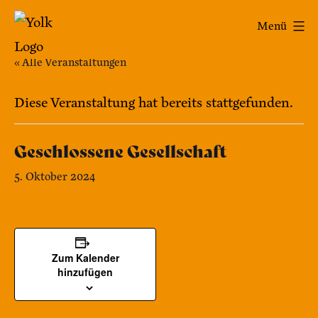
Zum
Yolk
Menü
Inhalt
-
springen
« Alle Veranstaltungen
Das
Café
Diese Veranstaltung hat bereits stattgefunden.
im
Geschlossene Gesellschaft
Bennohaus
5. Oktober 2024
Zum Kalender
hinzufügen