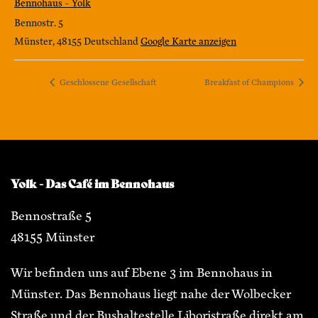
Bennohaus – Yolk
Bennostr. 5
Münster
,
48155
Deutschland
Google Karte anzeigen
Geschlossene Gesellschaft
Breakfast of Champions
Yolk - Das Café im Bennohaus
Bennostraße 5
48155 Münster
Wir befinden uns auf Ebene 3 im Bennohaus in
Münster. Das Bennohaus liegt nahe der Wolbecker
Straße und der Bushaltestelle Liboristraße direkt am