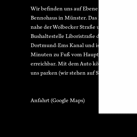
Wir befinden uns auf Ebene 3 im
Bennohaus in Münster. Das Bennohaus liegt
nahe der Wolbecker Straße und der
Bushaltestelle Liboristraße direkt am
Dortmund-Ems Kanal und ist in ca. 15
Minuten zu Fuß vom Hauptbahnhof
erreichbar. Mit dem Auto könnt ihr unter
uns parken (wir stehen auf Stelzen).
Anfahrt
(Google Maps)