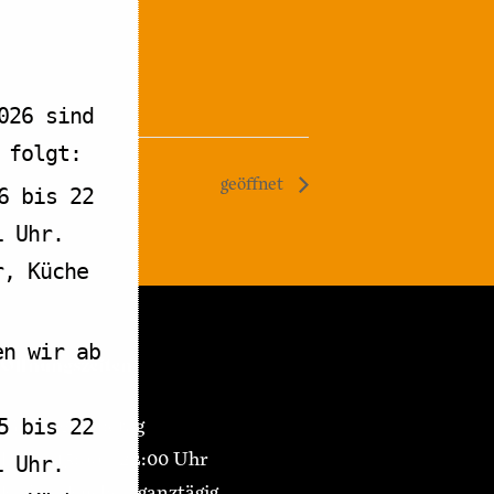
026 sind
 folgt:
geöffnet
6 bis 22
1 Uhr.
r, Küche
en wir ab
Öffnungszeiten
Montag Ruhetag
5 bis 22
Di-Fr 15:00 – 22:00 Uhr
1 Uhr.
Kaffee/Kuchen ganztägig