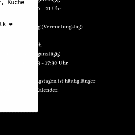
r, Küche
Warme Küche 16 – 21 Uhr
k ❤️
Samstag Ruhetag (Vermietungstag)
So 12:00 – 18:00h
Kaffee/Kuchen ganztägig
Warme Küche 13 – 17:30 Uhr
An Veranstaltungstagen ist häufig länger
geöffnet, siehe Kalender.