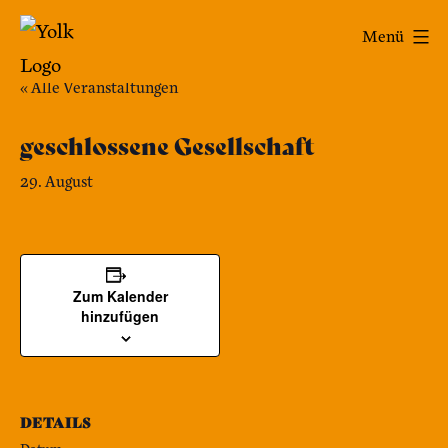
Zum
Yolk
Menü
Inhalt
-
springen
« Alle Veranstaltungen
Das
Café
geschlossene Gesellschaft
im
29. August
Bennohaus
Zum Kalender
hinzufügen
DETAILS