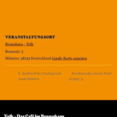
VERANSTALTUNGSORT
Bennohaus – Yolk
Bennostr. 5
Münster
,
48155
Deutschland
Google Karte anzeigen
Brasilianischer Abend: Band
Spieletreff der Trading Card
Game Pioneers
FUZUÊ
Yolk - Das Café im Bennohaus