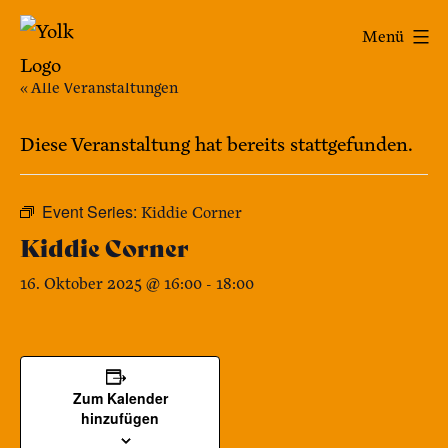
Zum
Yolk
Menü
Inhalt
-
springen
« Alle Veranstaltungen
Das
Café
Diese Veranstaltung hat bereits stattgefunden.
im
Bennohaus
Event Series:
Kiddie Corner
Kiddie Corner
16. Oktober 2025 @ 16:00
-
18:00
Zum Kalender
hinzufügen