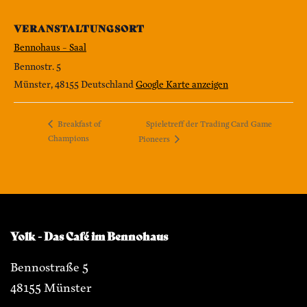
VERANSTALTUNGSORT
Bennohaus – Saal
Bennostr. 5
Münster
,
48155
Deutschland
Google Karte anzeigen
Spieletreff der Trading Card Game
Breakfast of
Champions
Pioneers
Yolk - Das Café im Bennohaus
Bennostraße 5
48155 Münster