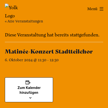
Zum
Yolk
Menü
Inhalt
-
springen
« Alle Veranstaltungen
Das
Café
Diese Veranstaltung hat bereits stattgefunden.
im
Matinée-Konzert Stadtteilchor
Bennohaus
6. Oktober 2024 @ 11:30
-
12:30
Zum Kalender
hinzufügen