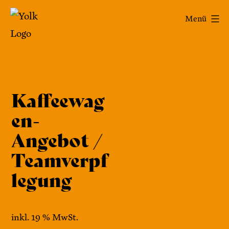
Zum
Yolk
Menü
Startseite
/
Cateringanfrage
/ Kaffeewagen-Angebot /
Inhalt
-
Teamverpflegung
springen
Das
Café
im
Kaffeewag
Bennohaus
en-
Angebot /
Teamverpf
legung
inkl. 19 % MwSt.