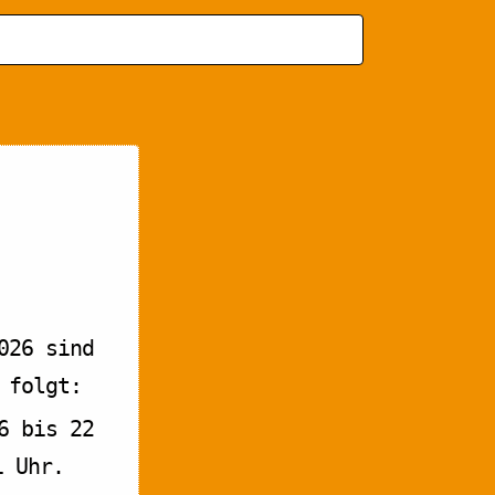
und
Ansicht
Navigat
026 sind
 folgt:
6 bis 22
1 Uhr.