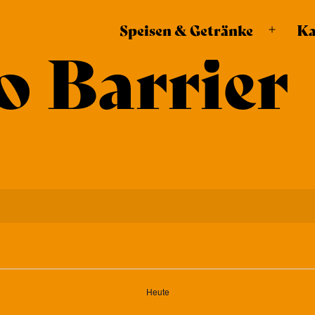
modal-check
Speisen & Getränke
Ka
Menü
o Barrier
öffnen
Heute