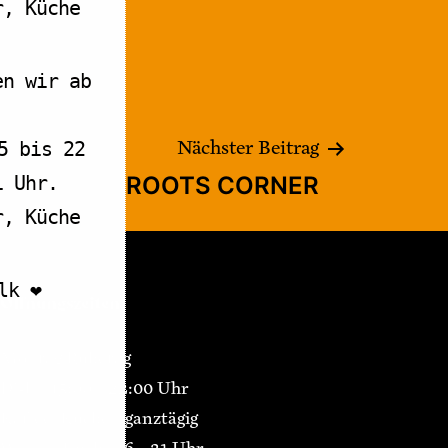
r, Küche
en wir ab
Nächster Beitrag
5 bis 22
ROOTS CORNER
1 Uhr.
r, Küche
k ❤️
Öffnungszeiten
Montag Ruhetag
Di-Fr 15:00 – 22:00 Uhr
Kaffee/Kuchen ganztägig