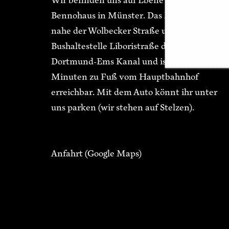
Wir befinden uns auf Ebene 3 im
Bennohaus in Münster. Das Bennohaus liegt
nahe der Wolbecker Straße und der
Bushaltestelle Liboristraße direkt am
Dortmund-Ems Kanal und ist in ca. 15
Minuten zu Fuß vom Hauptbahnhof
erreichbar. Mit dem Auto könnt ihr unter
uns parken (wir stehen auf Stelzen).
Anfahrt
(Google Maps)