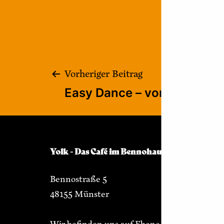
Beitragsnaviga
Vorheriger Beitrag
Easy Dance – von ABBA bi
Yolk - Das Café im Bennohaus
Bennostraße 5
48155 Münster