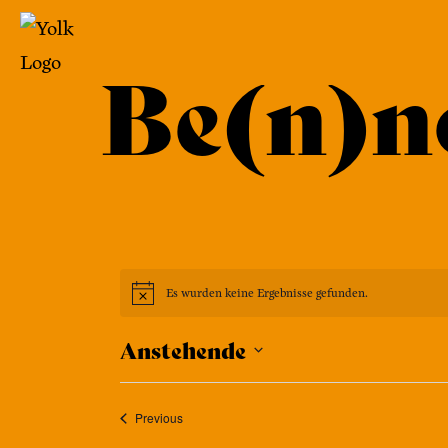
Zum
Inhalt
Be(n)n
springen
Yolk
-
Das
Café
im
Bennohaus
Es wurden keine Ergebnisse gefunden.
Anstehende
Select
date.
Veranstaltungen
Previous