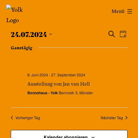
Zum
Yolk
Menü
Inhalt
-
springen
Veran
Das
Ver
24.07.2024
Suche
Tag
Café
Datum
Ans
Such
Ganztägig
wählen.
im
Nav
und
Bennohaus
Ansic
8. Juni 2024
-
27. September 2024
Ausstellung von Jan van Hell
Navig
Bennohaus - Yolk
Bennostr. 5, Münster
Vorheriger Tag
Nächster Tag
Kalender abonnieren