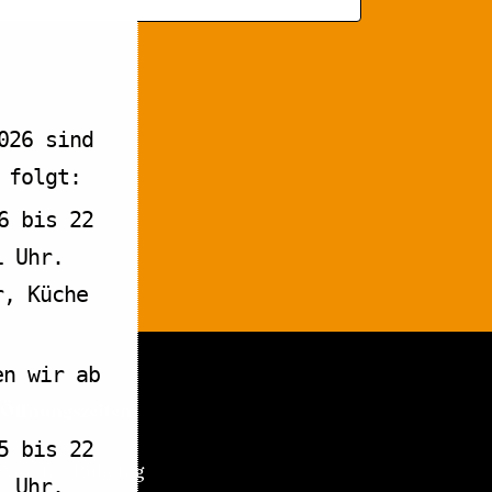
026 sind
 folgt:
6 bis 22
1 Uhr.
r, Küche
en wir ab
Öffnungszeiten
5 bis 22
Montag Ruhetag
1 Uhr.