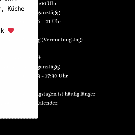
Di-Fr 15:00 – 22:00 Uhr
r, Küche
Kaffee/Kuchen ganztägig
Warme Küche 16 – 21 Uhr
olk
Samstag Ruhetag (Vermietungstag)
So 12:00 – 18:00h
Kaffee/Kuchen ganztägig
Warme Küche 13 – 17:30 Uhr
An Veranstaltungstagen ist häufig länger
geöffnet, siehe Kalender.