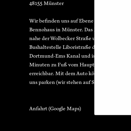
48155 Münster
Wir befinden uns auf Ebene 3 im
Bennohaus in Münster. Das Bennohaus liegt
nahe der Wolbecker Straße und der
Bushaltestelle Liboristraße direkt am
Dortmund-Ems Kanal und ist in ca. 15
Minuten zu Fuß vom Hauptbahnhof
erreichbar. Mit dem Auto könnt ihr unter
uns parken (wir stehen auf Stelzen).
Anfahrt
(Google Maps)