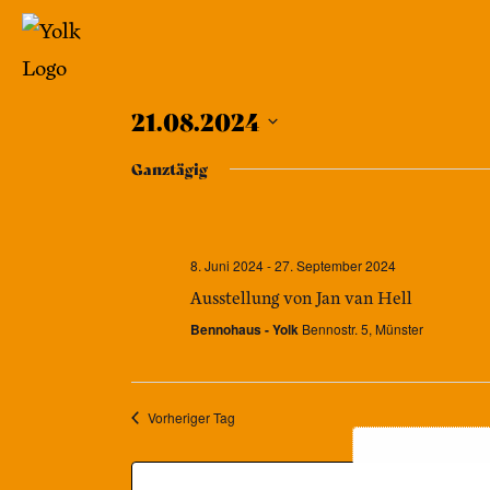
Zum
Inhalt
springen
Yolk
21.08.2024
-
Datum
Ganztägig
Das
wählen.
Café
im
8. Juni 2024
-
27. September 2024
Bennohaus
Ausstellung von Jan van Hell
Bennohaus - Yolk
Bennostr. 5, Münster
Vorheriger Tag