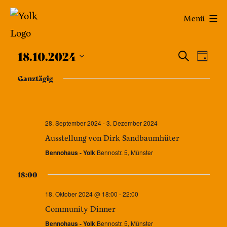
Zum
Yolk
Menü
Inhalt
-
springen
Veran
Das
Ver
18.10.2024
Suche
Tag
Café
Datum
Ans
Such
Ganztägig
wählen.
im
Nav
und
Bennohaus
Ansic
28. September 2024
-
3. Dezember 2024
Ausstellung von Dirk Sandbaumhüter
Navig
Bennohaus - Yolk
Bennostr. 5, Münster
18:00
18. Oktober 2024 @ 18:00
-
22:00
Community Dinner
Bennohaus - Yolk
Bennostr. 5, Münster