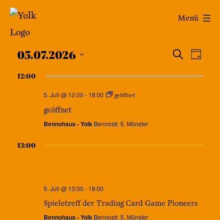
Zum
Yolk
Menü
Inhalt
-
springen
Veran
Das
Ver
05.07.2026
Suche
Tag
Café
Datum
Ans
Such
12:00
wählen.
im
Nav
5. Juli @ 12:00
-
18:00
und
geöffnet
Bennohaus
geöffnet
Ansic
Bennohaus - Yolk
Bennostr. 5, Münster
Navig
13:00
5. Juli @ 13:00
-
18:00
Spieletreff der Trading Card Game Pioneers
Bennohaus - Yolk
Bennostr. 5, Münster