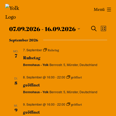
Zum
Yolk
Menü
Inhalt
-
springen
Veran
Das
Ver
07.09.2026
 - 
16.09.2026
Suche
Liste
Café
Datum
Ans
Such
September 2026
wählen.
im
Nav
7. September
und
Ruhetag
MO.
Bennohaus
7
Ruhetag
Ansic
Bennohaus - Yolk
Bennostr. 5, Münster, Deutschland
Navig
8. September @ 16:00
-
22:00
geöffnet
DI.
8
geöffnet
Bennohaus - Yolk
Bennostr. 5, Münster, Deutschland
9. September @ 16:00
-
22:00
geöffnet
MI.
9
geöffnet