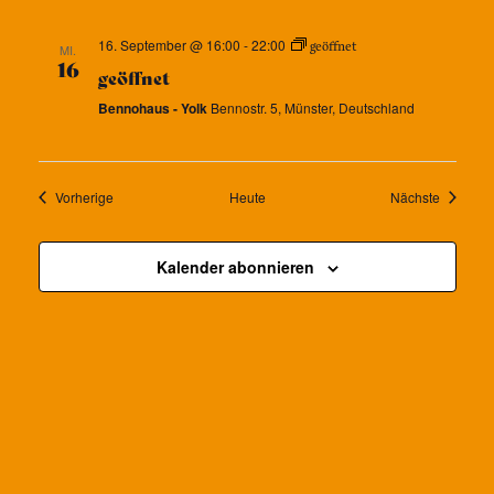
16. September @ 16:00
-
22:00
geöffnet
MI.
16
geöffnet
Bennohaus - Yolk
Bennostr. 5, Münster, Deutschland
Veranstaltungen
Veransta
Vorherige
Heute
Nächste
Kalender abonnieren