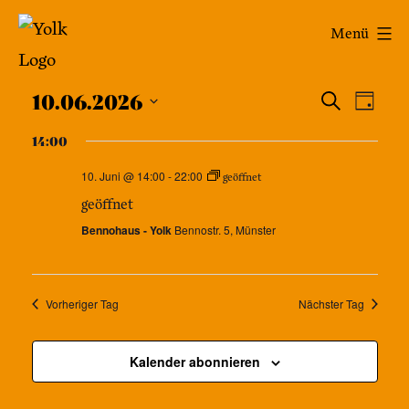
Zum
Yolk
Menü
Inhalt
-
springen
Veran
Das
Ver
10.06.2026
Suche
Tag
Café
Datum
Ans
Such
14:00
wählen.
im
Nav
10. Juni @ 14:00
-
22:00
und
geöffnet
Bennohaus
geöffnet
Ansic
Bennohaus - Yolk
Bennostr. 5, Münster
Navig
Vorheriger Tag
Nächster Tag
Kalender abonnieren