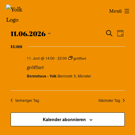
Zum
Yolk
Menü
Inhalt
-
springen
Veran
Das
Ver
11.06.2026
Suche
Tag
Café
Datum
Ans
Such
14:00
wählen.
im
Nav
11. Juni @ 14:00
-
22:00
und
geöffnet
Bennohaus
geöffnet
Ansic
Bennohaus - Yolk
Bennostr. 5, Münster
Navig
Vorheriger Tag
Nächster Tag
Kalender abonnieren